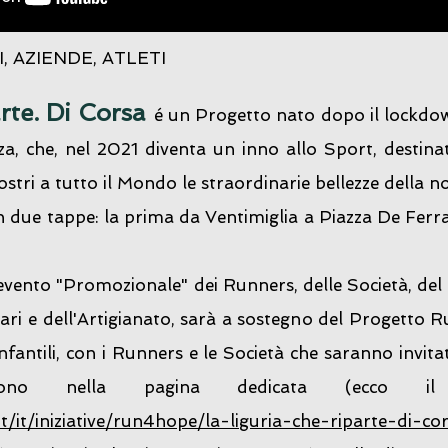
, AZIENDE, ATLETI
rte. Di Corsa
é un Progetto nato dopo il lockdo
a, che, nel 2021 diventa un inno allo Sport, destina
tri a tutto il Mondo le straordinarie bellezze della n
 in due tappe: la prima da Ventimiglia a Piazza De Fer
vento "Promozionale" dei Runners, delle Società, del Ter
ari e dell'Artigianato, sarà a sostegno del Progetto
infantili, con i Runners e le Società che saranno invit
o nella pagina dedicata (ecco il
t/it/iniziative/run4hope/la-liguria-che-riparte-di-co