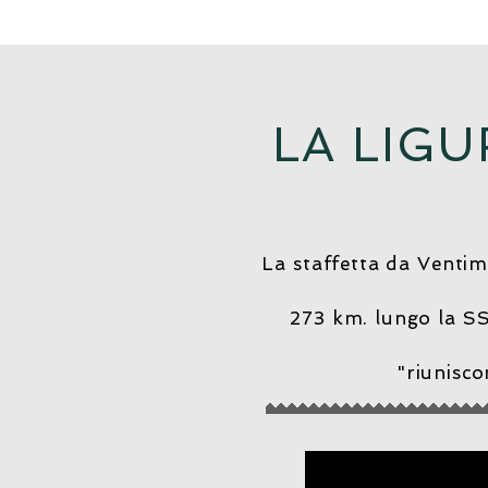
LA LIGU
La staffetta da Ventimi
273 km. lungo la SS1
"riunisco